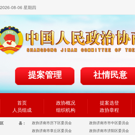
2026-08-06 星期四
提案管理
社情民意
首页
政协概况
提案选登
人员组成
组织机构
政协章程
政协济南市历下区委员会
政协济南市市中区委员会
区
县：
政协济南市章丘区委员会
政协济南市济阳区委员会