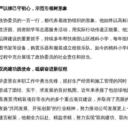
严以律己守初心，示范引领树形象
政协委员的一言一行，都代表着政协组织的形象。他始终以高标
贫济困、捐资助学等志愿服务活动，用实际行动传递正能量。他
品牌建设的重要抓手，持续多年帮扶南部山区桃科小学，每年组
图书架等设备，购置乐器和服装成立校鼓乐队。如今的桃科小学
过程中充分展现了政协委员的社会责任和担当。
双岗建功践使命，砥砺奋进新征程
毕彦昱在本职工作中勇当先锋，抓好生产经营和施工管理的同时
形成了团结、实干、求发展的良好氛围。近年来承接了包括绿地
及雍景湾精装项目等在内的多个重点项目建设，并取得了亮眼
发扬“共同发展、开拓创新”的行业精神，努力推动公司发展更
建言献策，他都全力以赴、精益求精，努力实现“双岗建功、双向