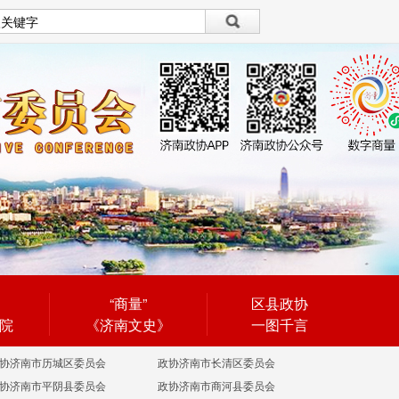
设为首页
|
繁體
繁體
“商量”
区县政协
院
《济南文史》
一图千言
协济南市历城区委员会
政协济南市长清区委员会
协济南市平阴县委员会
政协济南市商河县委员会