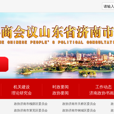
搜索
机关建设
时政要闻
工作动态
理论研究会
政协要闻
济南政协书画
政协济南市槐荫区委员会
政协济南市天桥区委员会
政
政协济南市莱芜区委员会
政协济南市钢城区委员会
政