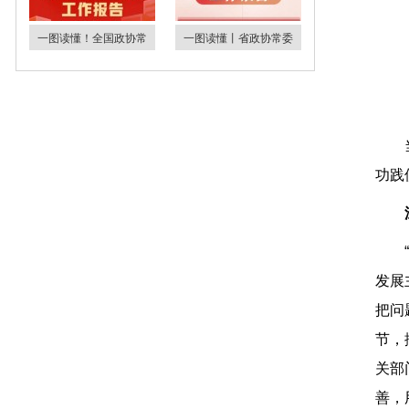
一图读懂！全国政协常
一图读懂丨省政协常委
功践
发展
把问
节，
关部
善，