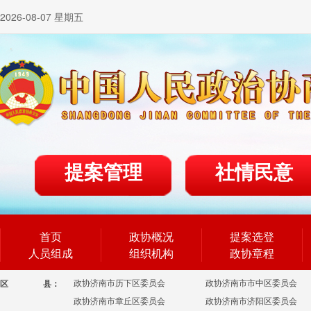
2026-08-07 星期五
提案管理
社情民意
首页
政协概况
提案选登
人员组成
组织机构
政协章程
政协济南市历下区委员会
政协济南市市中区委员会
区
县：
政协济南市章丘区委员会
政协济南市济阳区委员会