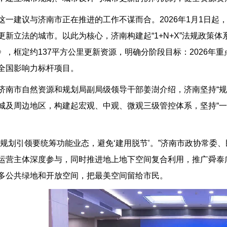
这一建议与济南市正在推进的工作不谋而合。2026年1月1日
更新立法的城市。以此为核心，济南构建起“1+N+X”法规政策体系
》，框定约137平方公里更新资源，明确分阶段目标：2026年重点
全国影响力标杆项目。
济南市自然资源和规划局副局级领导干部姜澍介绍，济南坚持“规
城及周边地区，构建起宏观、中观、微观三级管控体系，坚持“一
“规划引领要统筹功能业态，避免‘建用脱节’。”济南市政协常
运营主体深度参与，同时推进地上地下空间复合利用，推广舜泰广
多公共绿地和开放空间，把最美空间留给市民。