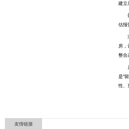
建立
估报
房，
整合
是“
性、
友情链接