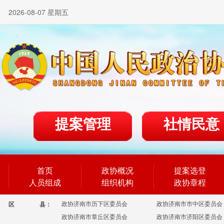
2026-08-07 星期五
提案管理
社情民意
首页
政协概况
提案选登
人员组成
组织机构
政协章程
政协济南市历下区委员会
政协济南市市中区委员会
区
县：
政协济南市章丘区委员会
政协济南市济阳区委员会