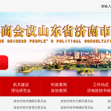
搜索
机关建设
时政要闻
工作动态
理论研究会
政协要闻
济南政协书画
政协济南市槐荫区委员会
政协济南市天桥区委员会
政
政协济南市莱芜区委员会
政协济南市钢城区委员会
政