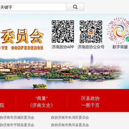
设为首页
|
繁體
繁體
“商量”
区县政协
院
《济南文史》
一图千言
协济南市历城区委员会
政协济南市长清区委员会
协济南市平阴县委员会
政协济南市商河县委员会