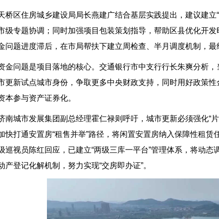
天桥区住房城乡建设局局长燕建广结合基层实践提出，建议建立“
市级专题协调；同时加强项目包装策划指导，帮助区县优化开发
金问题进度滞后，在市局帮扶下建立周检查、半月调度机制，最
资金问题是项目落地的核心。交通银行市中支行行长朱爽分析，当
市更新试点城市身份，争取更多中央财政支持，同时用好政策性
资本参与资产证券化。
济南城市发展集团副总经理霍仁禄则呼吁，城市更新必须强化“片
加快打通安置房“租售并举”路径，将闲置安置房纳入保障性租赁
级巡视员陈红回应，已建立“两级三库一平台”管理体系，将动态
动产登记化解机制，努力实现“交房即办证”。