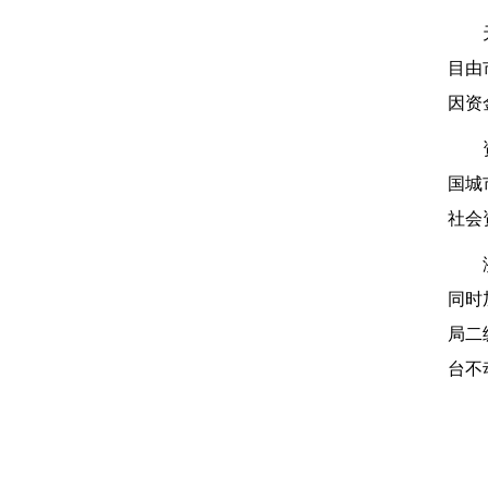
目由
因资
国城
社会
同时
局二
台不