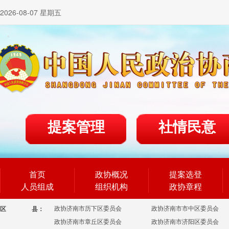
2026-08-07 星期五
提案管理
社情民意
首页
政协概况
提案选登
人员组成
组织机构
政协章程
政协济南市历下区委员会
政协济南市市中区委员会
区
县：
政协济南市章丘区委员会
政协济南市济阳区委员会