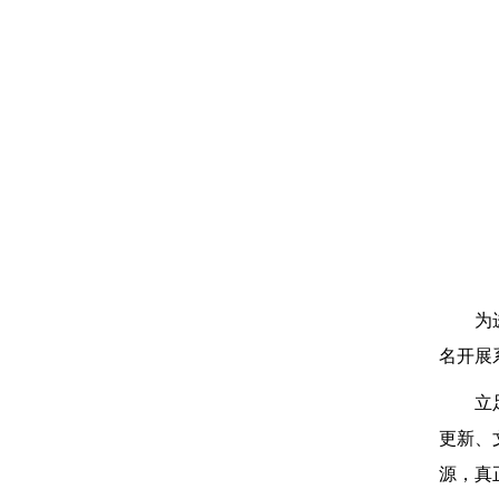
为
名开展
立
更新、
源，真