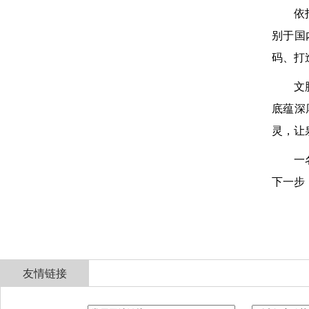
依
别于国
码、打
文
底蕴深
灵，让
一
下一步
友情链接
全国政协
山东省政协
济南市人民政府