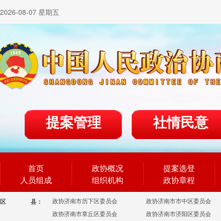
2026-08-07 星期五
提案管理
社情民意
首页
政协概况
提案选登
人员组成
组织机构
政协章程
政协济南市历下区委员会
政协济南市市中区委员会
区
县：
政协济南市章丘区委员会
政协济南市济阳区委员会