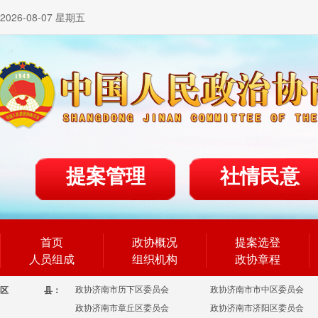
2026-08-07 星期五
提案管理
社情民意
首页
政协概况
提案选登
人员组成
组织机构
政协章程
政协济南市历下区委员会
政协济南市市中区委员会
区
县：
政协济南市章丘区委员会
政协济南市济阳区委员会