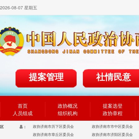
2026-08-07 星期五
提案管理
社情民意
首页
政协概况
提案选登
人员组成
组织机构
政协章程
政协济南市历下区委员会
政协济南市市中区委员会
区
县：
政协济南市章丘区委员会
政协济南市济阳区委员会