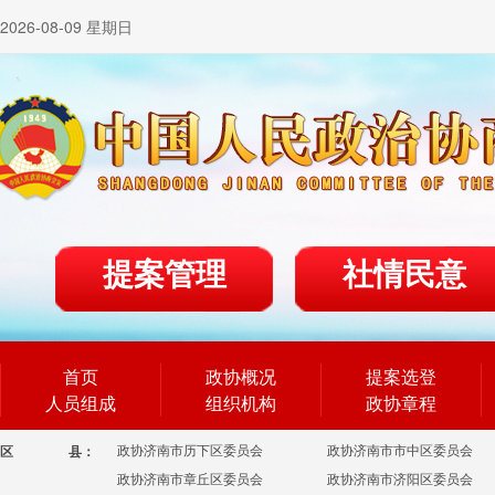
2026-08-09 星期日
提案管理
社情民意
首页
政协概况
提案选登
人员组成
组织机构
政协章程
政协济南市历下区委员会
政协济南市市中区委员会
区
县：
政协济南市章丘区委员会
政协济南市济阳区委员会