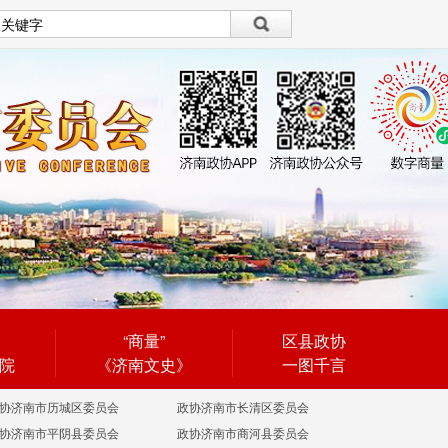
设为首页
|
繁體
繁體
“商量”
区县政协
院
《济南文史》
一图千言
协济南市历城区委员会
政协济南市长清区委员会
协济南市平阴县委员会
政协济南市商河县委员会