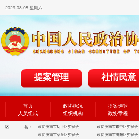
2026-08-08 星期六
提案管理
社情民意
首页
政协概况
提案选登
人员组成
组织机构
政协章程
政协济南市历下区委员会
政协济南市市中区委员会
区
县：
政协济南市章丘区委员会
政协济南市济阳区委员会