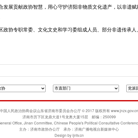
合发展贡献政协智慧，用心守护济阳非物质文化遗产，以非遗赋
。
区政协专职常委、文化文史和学习委组成人员、部分非遗传承人
府门户网站
人民政协网
联合日报
凯风网
中国人民政治协商会议山东省济南市委员会办公厅 © 2017 版权所有 www.jnzx.gov.c
济南市历下区龙鼎大道1号龙奥大厦15层 邮编：250099
eneral Office, Jinan Committee, Chinese People's Political Consultative Conferen
主办：济南市政协办公厅 承办：济南广播电视台新媒体中心
Design by
ijntv.cn