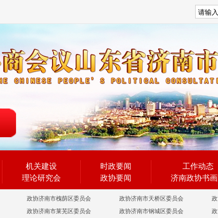
搜索
机关建设
时政要闻
工作动态
理论研究会
政协要闻
济南政协书画
政协济南市槐荫区委员会
政协济南市天桥区委员会
政
政协济南市莱芜区委员会
政协济南市钢城区委员会
政