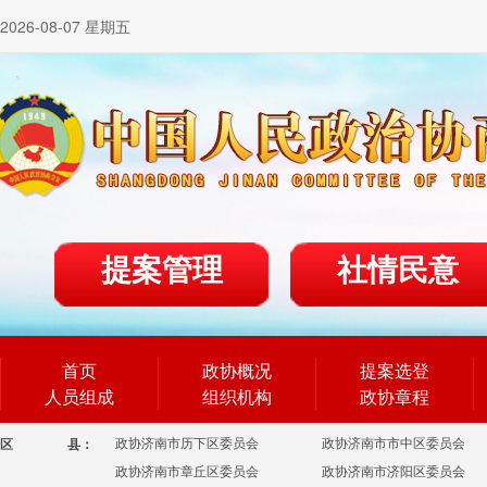
2026-08-07 星期五
提案管理
社情民意
首页
政协概况
提案选登
人员组成
组织机构
政协章程
政协济南市历下区委员会
政协济南市市中区委员会
区
县：
政协济南市章丘区委员会
政协济南市济阳区委员会