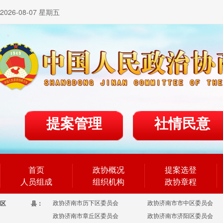
2026-08-07 星期五
提案管理
社情民意
首页
政协概况
提案选登
人员组成
组织机构
政协章程
政协济南市历下区委员会
政协济南市市中区委员会
区
县：
政协济南市章丘区委员会
政协济南市济阳区委员会