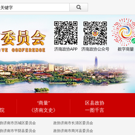
设为首页
|
繁體
繁體
“商量”
区县政协
院
《济南文史》
一图千言
协济南市历城区委员会
政协济南市长清区委员会
协济南市平阴县委员会
政协济南市商河县委员会