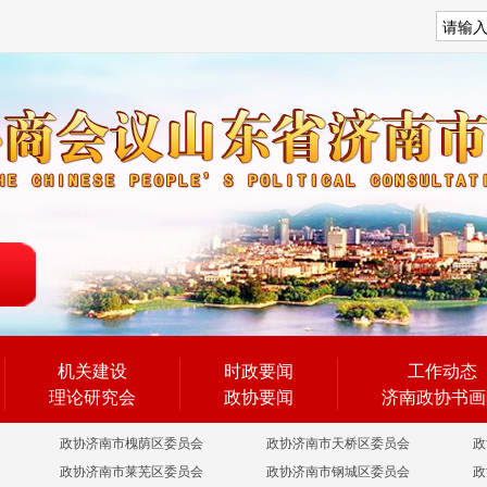
搜索
机关建设
时政要闻
工作动态
理论研究会
政协要闻
济南政协书画
政协济南市槐荫区委员会
政协济南市天桥区委员会
政
政协济南市莱芜区委员会
政协济南市钢城区委员会
政