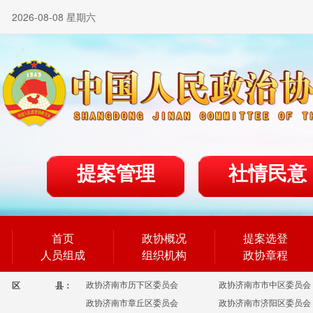
2026-08-08 星期六
提案管理
社情民意
首页
政协概况
提案选登
人员组成
组织机构
政协章程
政协济南市历下区委员会
政协济南市市中区委员会
区
县：
政协济南市章丘区委员会
政协济南市济阳区委员会