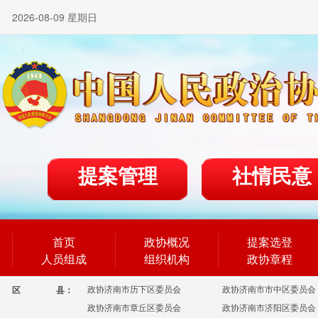
2026-08-09 星期日
提案管理
社情民意
首页
政协概况
提案选登
人员组成
组织机构
政协章程
政协济南市历下区委员会
政协济南市市中区委员会
区
县：
政协济南市章丘区委员会
政协济南市济阳区委员会