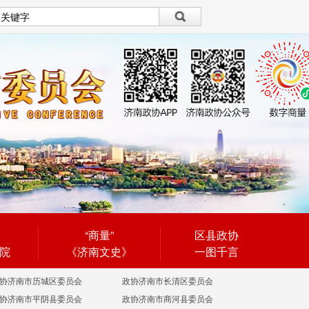
设为首页
|
繁體
繁體
“商量”
区县政协
院
《济南文史》
一图千言
协济南市历城区委员会
政协济南市长清区委员会
协济南市平阴县委员会
政协济南市商河县委员会