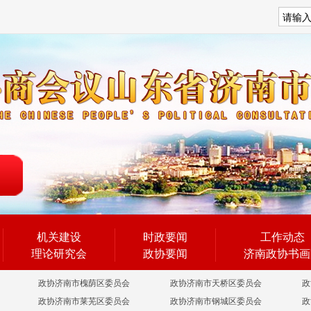
搜索
机关建设
时政要闻
工作动态
理论研究会
政协要闻
济南政协书画
政协济南市槐荫区委员会
政协济南市天桥区委员会
政
政协济南市莱芜区委员会
政协济南市钢城区委员会
政