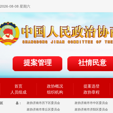
2026-08-08 星期六
提案管理
社情民意
首页
政协概况
提案选登
人员组成
组织机构
政协章程
政协济南市历下区委员会
政协济南市市中区委员会
区
县：
政协济南市章丘区委员会
政协济南市济阳区委员会