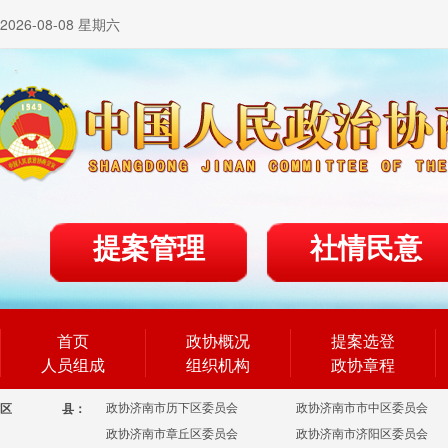
2026-08-08 星期六
提案管理
社情民意
首页
政协概况
提案选登
人员组成
组织机构
政协章程
政协济南市历下区委员会
政协济南市市中区委员会
区
县：
政协济南市章丘区委员会
政协济南市济阳区委员会