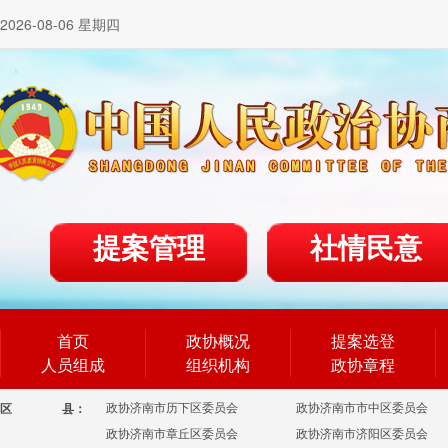
2026-08-06 星期四
提案管理
社情民意
首页
政协概况
提案选登
人员组成
组织机构
政协章程
政协济南市历下区委员会
政协济南市市中区委员会
区
县：
政协济南市章丘区委员会
政协济南市济阳区委员会