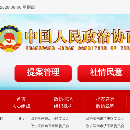
2026-08-06 星期四
提案管理
社情民意
首页
政协概况
提案选登
人员组成
组织机构
政协章程
政协济南市历下区委员会
政协济南市市中区委员会
区
县：
政协济南市章丘区委员会
政协济南市济阳区委员会