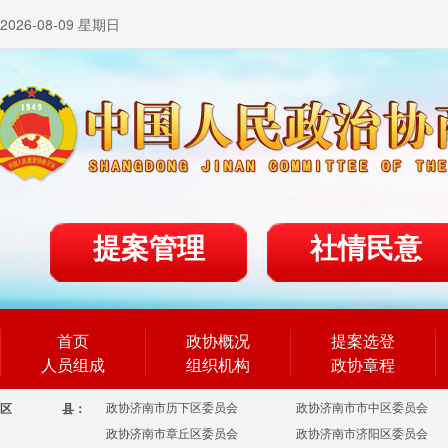
2026-08-09 星期日
提案管理
社情民意
首页
政协概况
提案选登
人员组成
组织机构
政协章程
政协济南市历下区委员会
政协济南市市中区委员会
区
县：
政协济南市章丘区委员会
政协济南市济阳区委员会