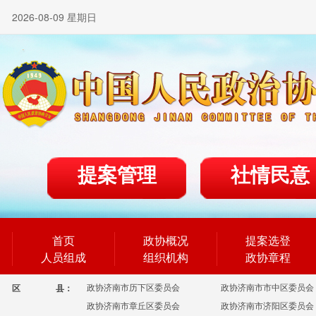
2026-08-09 星期日
提案管理
社情民意
首页
政协概况
提案选登
人员组成
组织机构
政协章程
政协济南市历下区委员会
政协济南市市中区委员会
区
县：
政协济南市章丘区委员会
政协济南市济阳区委员会