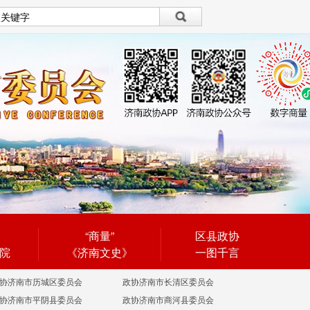
设为首页
|
繁體
繁體
“商量”
区县政协
院
《济南文史》
一图千言
协济南市历城区委员会
政协济南市长清区委员会
协济南市平阴县委员会
政协济南市商河县委员会