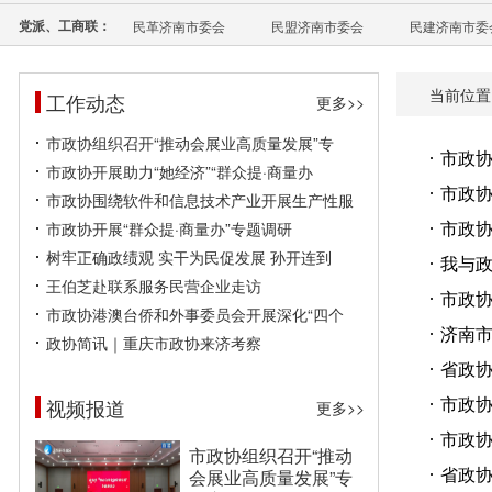
党派、工商联：
民革济南市委会
民盟济南市委会
民建济南市委
当前位置
工作动态
更多>>
市政协组织召开“推动会展业高质量发展”专
市政
市政协开展助力“她经济”“群众提·商量办
市政协
市政协围绕软件和信息技术产业开展生产性服
市政协
市政协开展“群众提·商量办”专题调研
树牢正确政绩观 实干为民促发展 孙开连到
我与政
王伯芝赴联系服务民营企业走访
市政
市政协港澳台侨和外事委员会开展深化“四个
济南
政协简讯｜重庆市政协来济考察
省政协
市政
视频报道
更多>>
市政
市政协组织召开“推动
省政协
会展业高质量发展”专