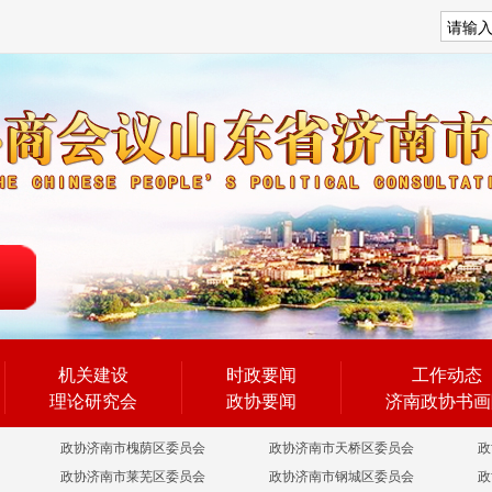
搜索
机关建设
时政要闻
工作动态
理论研究会
政协要闻
济南政协书画
政协济南市槐荫区委员会
政协济南市天桥区委员会
政
政协济南市莱芜区委员会
政协济南市钢城区委员会
政