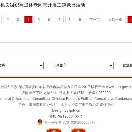
协机关组织离退休老同志开展主题党日活动
2
3
4
5
6
7
8
9
下一页
最后一页
府门户网站
人民政协网
联合日报
凯风网
中国人民政治协商会议山东省济南市委员会办公厅 © 2017 版权所有 www.jnzx.gov.c
济南市历下区龙鼎大道1号龙奥大厦15层 邮编：250099
eneral Office, Jinan Committee, Chinese People's Political Consultative Conferen
主办：济南市政协办公厅 承办：济南广播电视台新媒体中心
Design by
ijntv.cn
鲁ICP备19000465号
鲁公网安备 37010202000607号