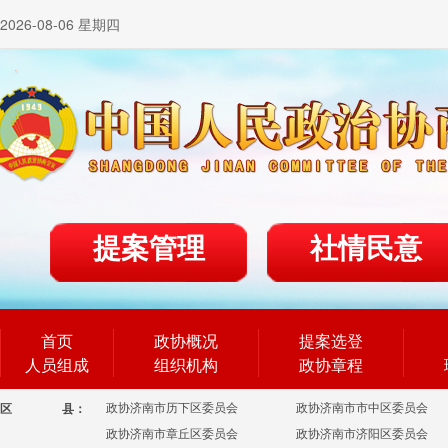
2026-08-06 星期四
提案管理
社情民意
首页
政协概况
提案选登
人员组成
组织机构
政协章程
政协济南市历下区委员会
政协济南市市中区委员会
区
县：
政协济南市章丘区委员会
政协济南市济阳区委员会