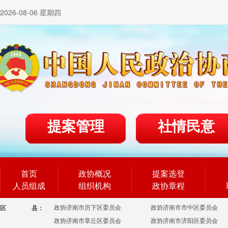
2026-08-06 星期四
提案管理
社情民意
首页
政协概况
提案选登
人员组成
组织机构
政协章程
政协济南市历下区委员会
政协济南市市中区委员会
区
县：
政协济南市章丘区委员会
政协济南市济阳区委员会