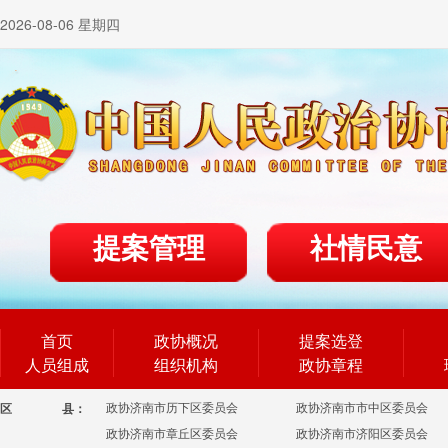
2026-08-06 星期四
提案管理
社情民意
首页
政协概况
提案选登
人员组成
组织机构
政协章程
政协济南市历下区委员会
政协济南市市中区委员会
区
县：
政协济南市章丘区委员会
政协济南市济阳区委员会