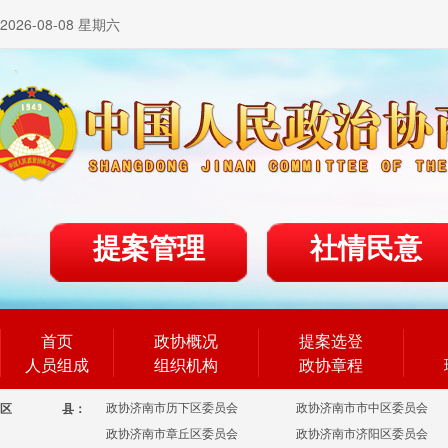
2026-08-08 星期六
提案管理
社情民意
首页
政协概况
提案选登
人员组成
组织机构
政协章程
政协济南市历下区委员会
政协济南市市中区委员会
区
县：
政协济南市章丘区委员会
政协济南市济阳区委员会