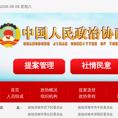
2026-08-08 星期六
提案管理
社情民意
首页
政协概况
提案选登
人员组成
组织机构
政协章程
政协济南市历下区委员会
政协济南市市中区委员会
区
县：
政协济南市章丘区委员会
政协济南市济阳区委员会