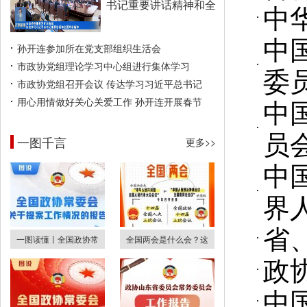
书记重要讲话精神和全
中
中
孙开连参加所在党支部组织生活会
市政协党组理论学习中心组进行集体学习
委
市政协党组召开会议 传达学习习近平总书记
中
用心用情做好关心关爱工作 孙开连开展春节
员
一图千言
更多>>
中
界
省
一图读懂丨全国政协常
全国两会是什么会？这
政
中