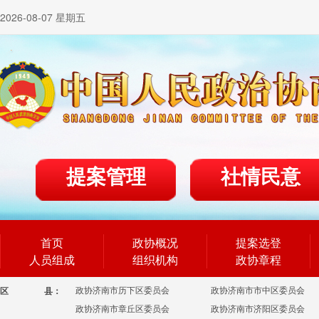
2026-08-07 星期五
提案管理
社情民意
首页
政协概况
提案选登
人员组成
组织机构
政协章程
政协济南市历下区委员会
政协济南市市中区委员会
区
县：
政协济南市章丘区委员会
政协济南市济阳区委员会