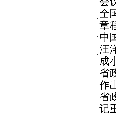
会
全
章
中
汪
成
省
作
省
记