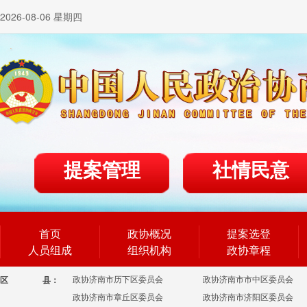
2026-08-06 星期四
提案管理
社情民意
首页
政协概况
提案选登
人员组成
组织机构
政协章程
政协济南市历下区委员会
政协济南市市中区委员会
区
县：
政协济南市章丘区委员会
政协济南市济阳区委员会