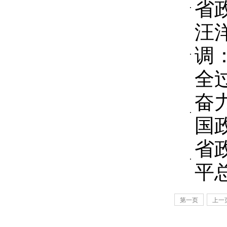
省
汪
调
全
奋
国
省
平
第一页
上一