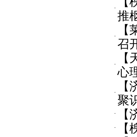
【
推
【
召
【
心
【
聚
【
【