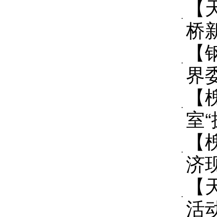
【
桥
【
界
【
室
【
济
【
活