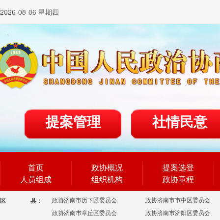
2026-08-06 星期四
提案管理
社情民意
首页
政协概况
提案选登
人员组成
组织机构
政协章程
政协济南市历下区委员会
政协济南市市中区委员会
区
县：
政协济南市章丘区委员会
政协济南市济阳区委员会