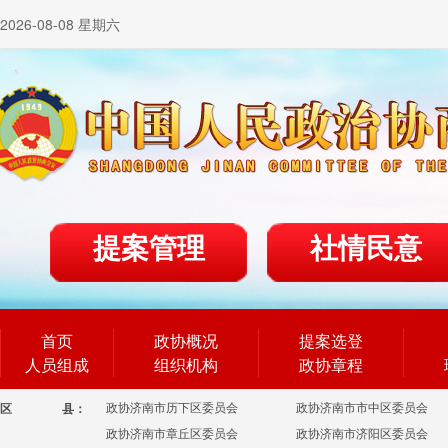
2026-08-08 星期六
提案管理
社情民意
首页
政协概况
提案选登
人员组成
组织机构
政协章程
政协济南市历下区委员会
政协济南市市中区委员会
区
县：
政协济南市章丘区委员会
政协济南市济阳区委员会