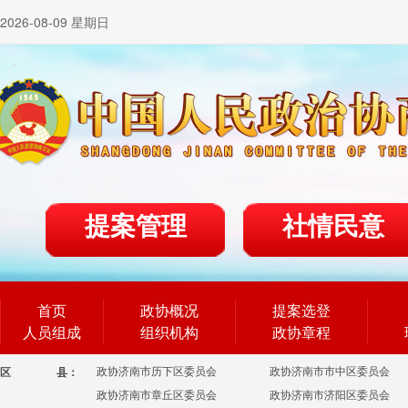
2026-08-09 星期日
提案管理
社情民意
首页
政协概况
提案选登
人员组成
组织机构
政协章程
政协济南市历下区委员会
政协济南市市中区委员会
区
县：
政协济南市章丘区委员会
政协济南市济阳区委员会