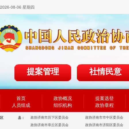
2026-08-06 星期四
提案管理
社情民意
首页
政协概况
提案选登
人员组成
组织机构
政协章程
政协济南市历下区委员会
政协济南市市中区委员会
区
县：
政协济南市章丘区委员会
政协济南市济阳区委员会