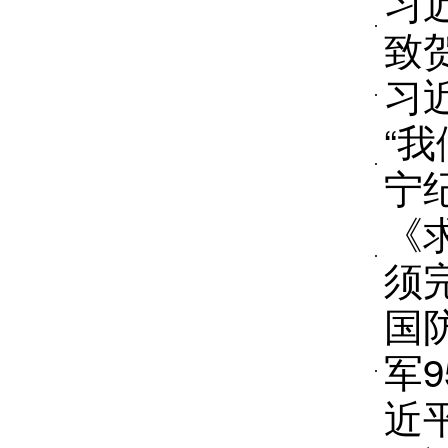
习
致
习
“
宁
《
须
国
军
近