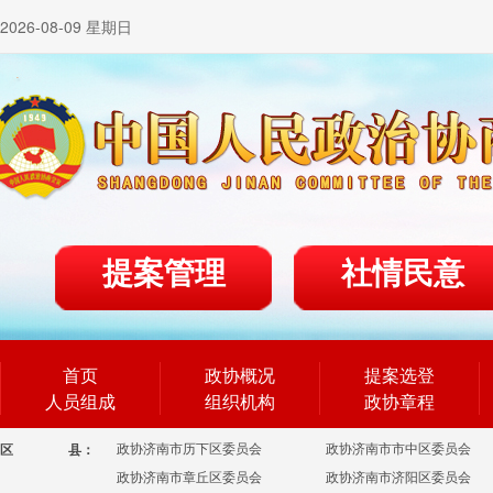
2026-08-09 星期日
提案管理
社情民意
首页
政协概况
提案选登
人员组成
组织机构
政协章程
政协济南市历下区委员会
政协济南市市中区委员会
区
县：
政协济南市章丘区委员会
政协济南市济阳区委员会