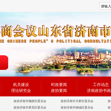
搜索
机关建设
时政要闻
工作动态
理论研究会
政协要闻
济南政协书画
政协济南市槐荫区委员会
政协济南市天桥区委员会
政
政协济南市莱芜区委员会
政协济南市钢城区委员会
政