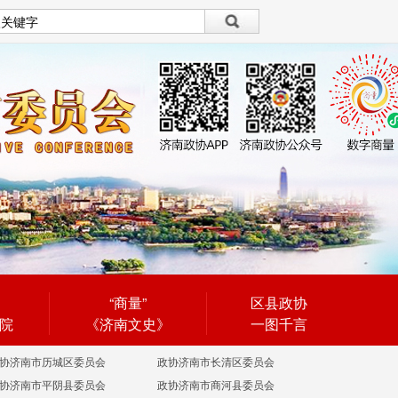
设为首页
|
繁體
繁體
“商量”
区县政协
院
《济南文史》
一图千言
协济南市历城区委员会
政协济南市长清区委员会
协济南市平阴县委员会
政协济南市商河县委员会