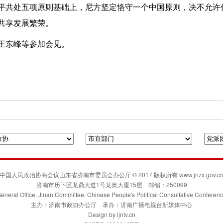
平共处五项原则基础上，尼方坚定恪守一个中国原则，决不允许
共享发展繁荣。
王东峰等参加会见。
府门户网站
人民政协网
联合日报
凯风网
中国人民政治协商会议山东省济南市委员会办公厅 © 2017 版权所有 www.jnzx.gov.c
济南市历下区龙鼎大道1号龙奥大厦15层 邮编：250099
eneral Office, Jinan Committee, Chinese People's Political Consultative Conferen
主办：济南市政协办公厅 承办：济南广播电视台新媒体中心
Design by
ijntv.cn