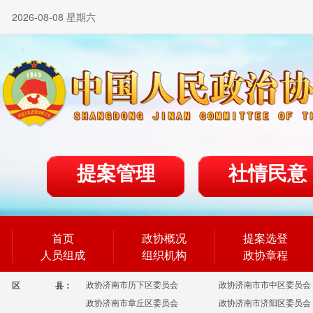
2026-08-08 星期六
提案管理
社情民意
首页
政协概况
提案选登
人员组成
组织机构
政协章程
政协济南市历下区委员会
政协济南市市中区委员会
区
县：
政协济南市章丘区委员会
政协济南市济阳区委员会