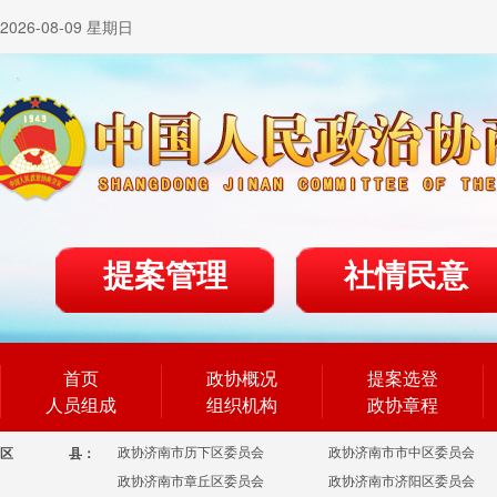
2026-08-09 星期日
提案管理
社情民意
首页
政协概况
提案选登
人员组成
组织机构
政协章程
政协济南市历下区委员会
政协济南市市中区委员会
区
县：
政协济南市章丘区委员会
政协济南市济阳区委员会