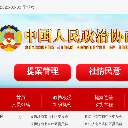
2026-08-08 星期六
提案管理
社情民意
首页
政协概况
提案选登
人员组成
组织机构
政协章程
政协济南市历下区委员会
政协济南市市中区委员会
区
县：
政协济南市章丘区委员会
政协济南市济阳区委员会