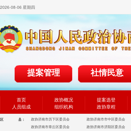
2026-08-06 星期四
提案管理
社情民意
首页
政协概况
提案选登
人员组成
组织机构
政协章程
政协济南市历下区委员会
政协济南市市中区委员会
区
县：
政协济南市章丘区委员会
政协济南市济阳区委员会