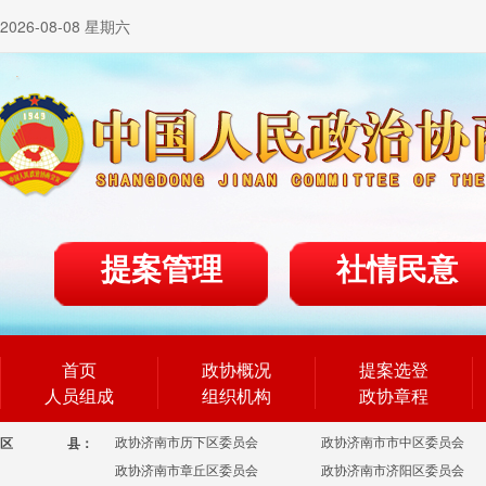
2026-08-08 星期六
提案管理
社情民意
首页
政协概况
提案选登
人员组成
组织机构
政协章程
政协济南市历下区委员会
政协济南市市中区委员会
区
县：
政协济南市章丘区委员会
政协济南市济阳区委员会