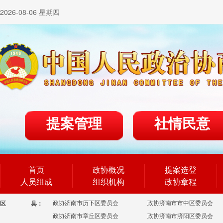
2026-08-06 星期四
提案管理
社情民意
首页
政协概况
提案选登
人员组成
组织机构
政协章程
政协济南市历下区委员会
政协济南市市中区委员会
区
县：
政协济南市章丘区委员会
政协济南市济阳区委员会