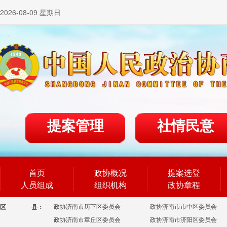
2026-08-09 星期日
提案管理
社情民意
首页
政协概况
提案选登
人员组成
组织机构
政协章程
政协济南市历下区委员会
政协济南市市中区委员会
区
县：
政协济南市章丘区委员会
政协济南市济阳区委员会