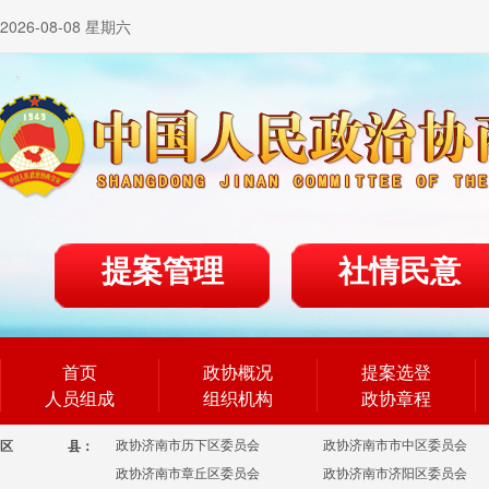
2026-08-08 星期六
提案管理
社情民意
首页
政协概况
提案选登
人员组成
组织机构
政协章程
政协济南市历下区委员会
政协济南市市中区委员会
区
县：
政协济南市章丘区委员会
政协济南市济阳区委员会