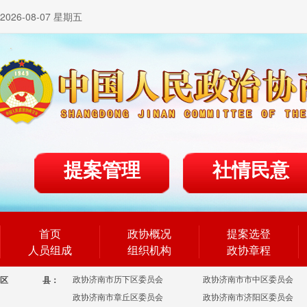
2026-08-07 星期五
提案管理
社情民意
首页
政协概况
提案选登
人员组成
组织机构
政协章程
政协济南市历下区委员会
政协济南市市中区委员会
区
县：
政协济南市章丘区委员会
政协济南市济阳区委员会