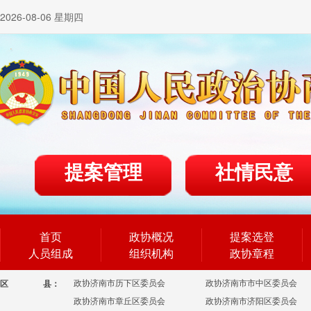
2026-08-06 星期四
提案管理
社情民意
首页
政协概况
提案选登
人员组成
组织机构
政协章程
政协济南市历下区委员会
政协济南市市中区委员会
区
县：
政协济南市章丘区委员会
政协济南市济阳区委员会