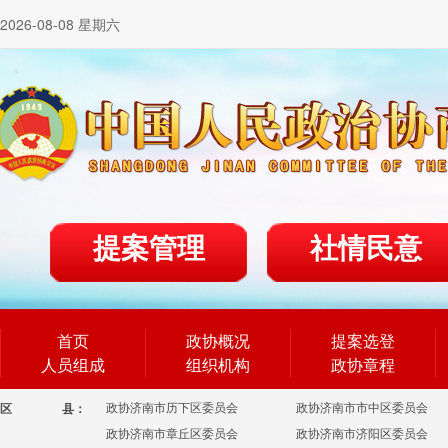
2026-08-08 星期六
提案管理
社情民意
首页
政协概况
提案选登
人员组成
组织机构
政协章程
政协济南市历下区委员会
政协济南市市中区委员会
区
县：
政协济南市章丘区委员会
政协济南市济阳区委员会