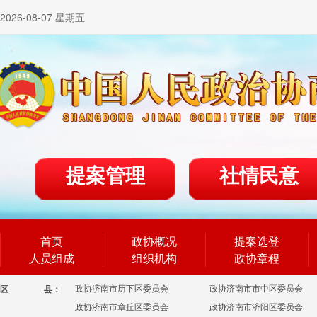
2026-08-07 星期五
提案管理
社情民意
首页
政协概况
提案选登
人员组成
组织机构
政协章程
政协济南市历下区委员会
政协济南市市中区委员会
区
县：
政协济南市章丘区委员会
政协济南市济阳区委员会