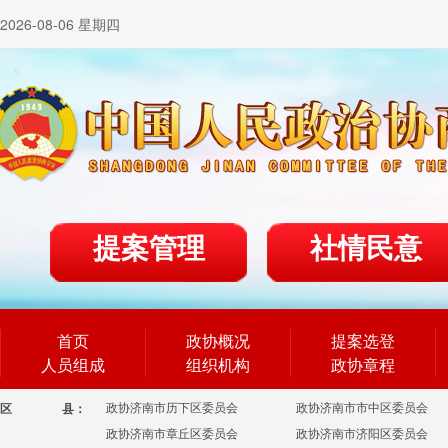
2026-08-06 星期四
提案管理
社情民意
首页
政协概况
提案选登
人员组成
组织机构
政协章程
政协济南市历下区委员会
政协济南市市中区委员会
区
县：
政协济南市章丘区委员会
政协济南市济阳区委员会