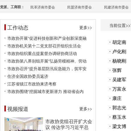
党派、工商联：
民革济南市委会
民盟济南市委会
民建济南市委会
当前位置>>
工作动态
更多>>
市政协开展“促进科技创新和产业创新深度融
胡定南
市政协机关第十二党支部召开组织生活会
卢化刚
市政协组织重点提案督办调研协商活动
杨晓刚
市政协第八界别组开展“弘扬劳模精神、劳动
市政协召开“提升基层防汛应急能力，筑牢安
张辉
住济全国政协委员返济
吴建军
江苏省镇江市政协来济考察
万富永
市政协围绕“挖掘城市更新潜力 推动省会内
康庄
郭志光
视频报道
更多>>
蔡玉水
市政协党组召开扩大会
梁文博
议 传达学习习近平总