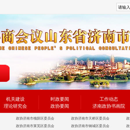
搜索
机关建设
时政要闻
工作动态
理论研究会
政协要闻
济南政协书画院
政协济南市槐荫区委员会
政协济南市天桥区委员会
政
政协济南市莱芜区委员会
政协济南市钢城区委员会
政