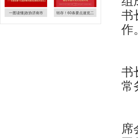
组
书
一图读懂|政协济南市
转存！60条要点速览二
作
秘
书
常
第
席