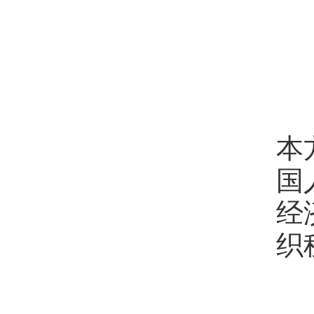
第
（
本
国
经
织
（