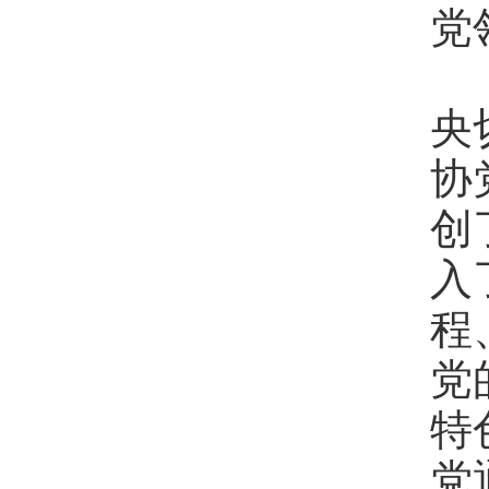
党
党
央
协
创
入
程
党
特
党