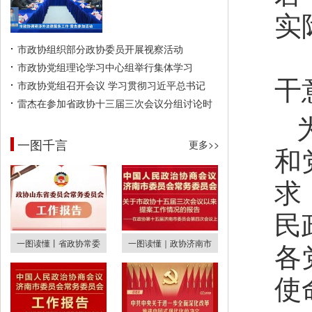
实
《
市政协组织部分政协委员开展视察活动
市政协党组理论学习中心组举行集体学习
干
市政协党组召开会议 学习贯彻习近平总书记
雷杰在参加省政协十三届三次会议分组讨论时
一图千言
更多>>
和
求
民
各
一图读懂丨省政协常委
一图读懂｜政协济南市
使