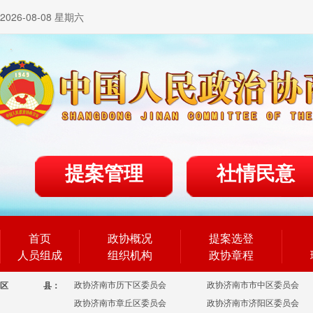
2026-08-08 星期六
提案管理
社情民意
首页
政协概况
提案选登
人员组成
组织机构
政协章程
政协济南市历下区委员会
政协济南市市中区委员会
区
县：
政协济南市章丘区委员会
政协济南市济阳区委员会