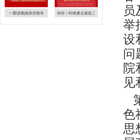
员
一图读懂|政协济南市
转存！60条要点速览二
举
设
问
院
见
色
思