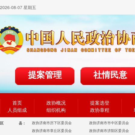
2026-08-07 星期五
提案管理
社情民意
首页
政协概况
提案选登
人员组成
组织机构
政协章程
政协济南市历下区委员会
政协济南市市中区委员会
区
县：
政协济南市章丘区委员会
政协济南市济阳区委员会