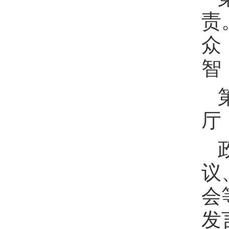
责
众
智
厅
议
会
发