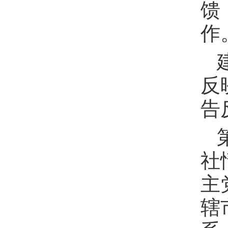
馈
作
反
告
社
主
辖